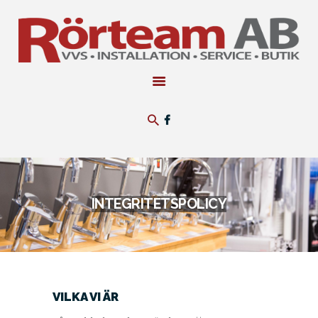
RÖRTEAM AB
HEM
BUTIK
OM RÖRTEAM
TJÄNSTER
KONTAKT
INTEGRITETSPOLICY
VILKA VI ÄR