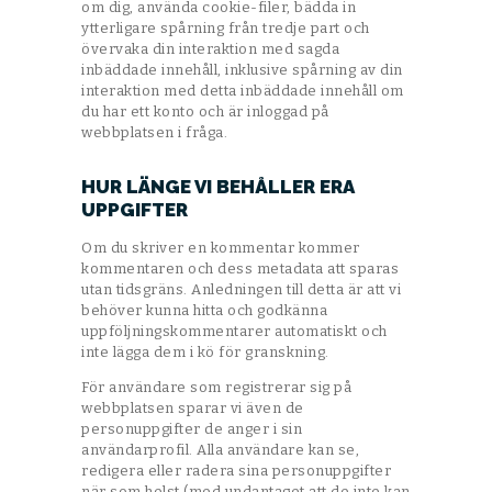
om dig, använda cookie-filer, bädda in
ytterligare spårning från tredje part och
övervaka din interaktion med sagda
inbäddade innehåll, inklusive spårning av din
interaktion med detta inbäddade innehåll om
du har ett konto och är inloggad på
webbplatsen i fråga.
HUR LÄNGE VI BEHÅLLER ERA
UPPGIFTER
Om du skriver en kommentar kommer
kommentaren och dess metadata att sparas
utan tidsgräns. Anledningen till detta är att vi
behöver kunna hitta och godkänna
uppföljningskommentarer automatiskt och
inte lägga dem i kö för granskning.
För användare som registrerar sig på
webbplatsen sparar vi även de
personuppgifter de anger i sin
användarprofil. Alla användare kan se,
redigera eller radera sina personuppgifter
när som helst (med undantaget att de inte kan